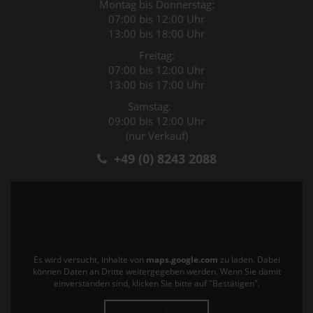
Montag bis Donnerstag:
07:00 bis 12:00 Uhr
13:00 bis 18:00 Uhr
Freitag:
07:00 bis 12:00 Uhr
13:00 bis 17:00 Uhr
Samstag:
09:00 bis 12:00 Uhr
(nur Verkauf)
+49 (0) 8243 2088
Es wird versucht, Inhalte von
maps.google.com
zu laden. Dabei
können Daten an Dritte weitergegeben werden. Wenn Sie damit
einverstanden sind, klicken Sie bitte auf "Bestätigen".