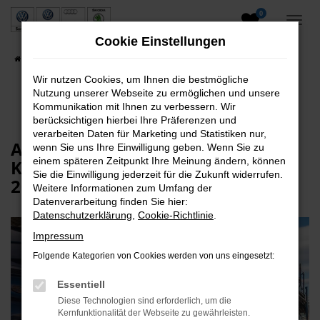
0
Zum
Hauptinhalt
Cookie Einstellungen
springen
Startseite
Unternehmen
Online Magazin
Wir nutzen Cookies, um Ihnen die bestmögliche
Nutzung unserer Webseite zu ermöglichen und unsere
Kommunikation mit Ihnen zu verbessern. Wir
berücksichtigen hierbei Ihre Präferenzen und
verarbeiten Daten für Marketing und Statistiken nur,
Ausgezeichnete
wenn Sie uns Ihre Einwilligung geben. Wenn Sie zu
einem späteren Zeitpunkt Ihre Meinung ändern, können
Kundenzufriedenheit im Service
Sie die Einwilligung jederzeit für die Zukunft widerrufen.
2015
Weitere Informationen zum Umfang der
Datenverarbeitung finden Sie hier:
Datenschutzerklärung
,
Cookie-Richtlinie
.
Impressum
Folgende Kategorien von Cookies werden von uns eingesetzt:
Essentiell
Diese Technologien sind erforderlich, um die
Kernfunktionalität der Webseite zu gewährleisten.