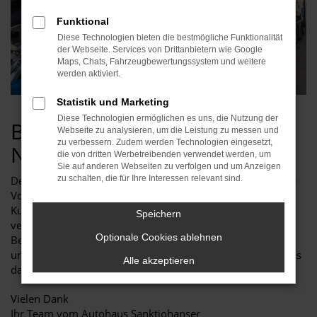
Funktional
Diese Technologien bieten die bestmögliche Funktionalität
der Webseite. Services von Drittanbietern wie Google
Maps, Chats, Fahrzeugbewertungssystem und weitere
werden aktiviert.
Statistik und Marketing
Diese Technologien ermöglichen es uns, die Nutzung der
Bestnoten im VW-
Webseite zu analysieren, um die Leistung zu messen und
zu verbessern. Zudem werden Technologien eingesetzt,
Nutzfahrzeugservice 2015
die von dritten Werbetreibenden verwendet werden, um
Sie auf anderen Webseiten zu verfolgen und um Anzeigen
zu schalten, die für Ihre Interessen relevant sind.
Dem Autohaus Alfred Sanktjohanser wurde von der Marke
Volkswagen Nutzfahrzeuge aufgrund von ausgezeichneter
Kundenzufriedenheit im Service 2015 eine Urkunde
Speichern
verliehen. Damit gehört unser Autohaus zu den 10 Top-
Optionale Cookies ablehnen
Betrieben in Deutschland. Auf diesem Wege möchten wir
uns bei unseren treuen Kunden bedanken. Wir werden alles
Alle akzeptieren
dafür tun, damit Sie auch weiterhin mit uns zufrieden sind.
Vielen Dank
Ihr Team vom Autohaus Sanktjohanser