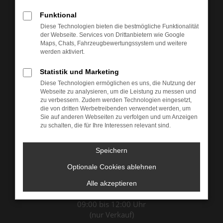
Funktional
Diese Technologien bieten die bestmögliche Funktionalität
der Webseite. Services von Drittanbietern wie Google
Maps, Chats, Fahrzeugbewertungssystem und weitere
werden aktiviert.
Statistik und Marketing
Diese Technologien ermöglichen es uns, die Nutzung der
Öffnungszeiten & Kontakt
Webseite zu analysieren, um die Leistung zu messen und
zu verbessern. Zudem werden Technologien eingesetzt,
die von dritten Werbetreibenden verwendet werden, um
Sie auf anderen Webseiten zu verfolgen und um Anzeigen
Montag bis Donnerstag:
zu schalten, die für Ihre Interessen relevant sind.
07:00 bis 12:00 Uhr
13:00 bis 18:00 Uhr
Speichern
Freitag:
07:00 bis 12:00 Uhr
Optionale Cookies ablehnen
13:00 bis 17:00 Uhr
Alle akzeptieren
Samstag:
09:00 bis 12:00 Uhr
(nur Verkauf)