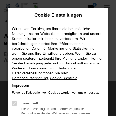
0
Zum
Hauptinhalt
Cookie Einstellungen
springen
Startseite
Unternehmen
Über uns
Wir nutzen Cookies, um Ihnen die bestmögliche
Autohaus Alfred Sanktjohanser
Nutzung unserer Webseite zu ermöglichen und unsere
Kommunikation mit Ihnen zu verbessern. Wir
e.K.
berücksichtigen hierbei Ihre Präferenzen und
verarbeiten Daten für Marketing und Statistiken nur,
Entdecken Sie unsere facettenreiche
wenn Sie uns Ihre Einwilligung geben. Wenn Sie zu
einem späteren Zeitpunkt Ihre Meinung ändern, können
Autowelt
Sie die Einwilligung jederzeit für die Zukunft widerrufen.
Weitere Informationen zum Umfang der
Datenverarbeitung finden Sie hier:
Datenschutzerklärung
,
Cookie-Richtlinie
.
Impressum
Folgende Kategorien von Cookies werden von uns eingesetzt:
Wir sind Servicepartner von:
Essentiell
Diese Technologien sind erforderlich, um die
Kernfunktionalität der Webseite zu gewährleisten.